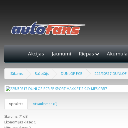
Akcijas
Jaunumi
Riepas
Akumulat
Sākums
Ražotājs
DUNLOP PCR
225/50R17 DUNLOP 
Apraksts
Atsauksmes (0)
Skaļums: 71dB
Ekonomijas klase: C
Mitruma klase: B