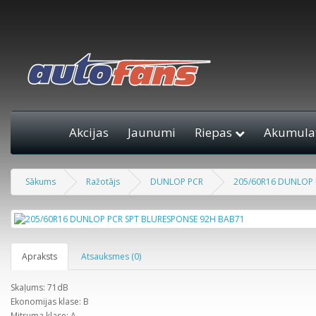
Akcijas
Jaunumi
Riepas
Akumulat
Sākums
Ražotājs
DUNLOP PCR
205/60R16 DUNLOP 
Apraksts
Atsauksmes (0)
Skaļums: 71dB
Ekonomijas klase: B
Mitruma klase: A