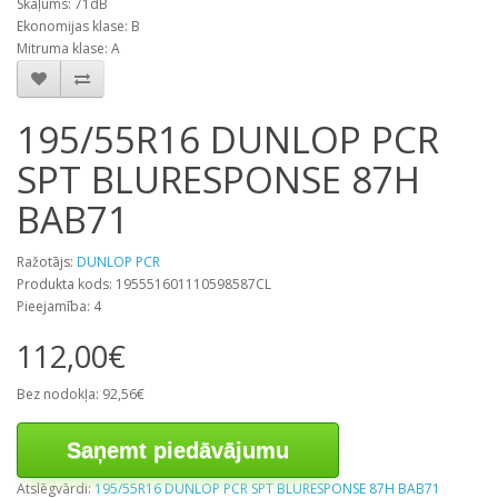
Skaļums: 71dB
Ekonomijas klase: B
Mitruma klase: A
195/55R16 DUNLOP PCR
SPT BLURESPONSE 87H
BAB71
Ražotājs:
DUNLOP PCR
Produkta kods: 195551601110598587CL
Pieejamība: 4
112,00€
Bez nodokļa: 92,56€
Saņemt piedāvājumu
Atslēgvārdi:
195/55R16 DUNLOP PCR SPT BLURESPONSE 87H BAB71