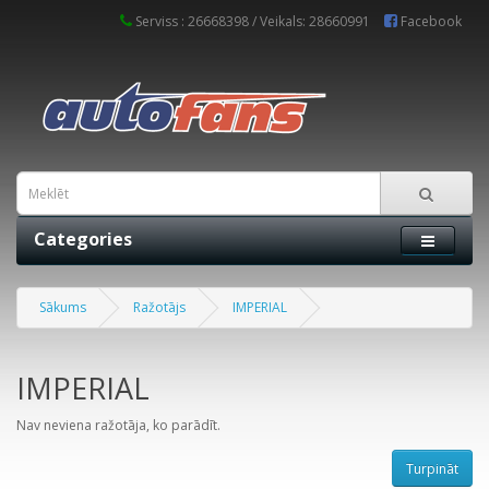
Serviss : 26668398 / Veikals: 28660991
Facebook
Categories
Sākums
Ražotājs
IMPERIAL
IMPERIAL
Nav neviena ražotāja, ko parādīt.
Turpināt