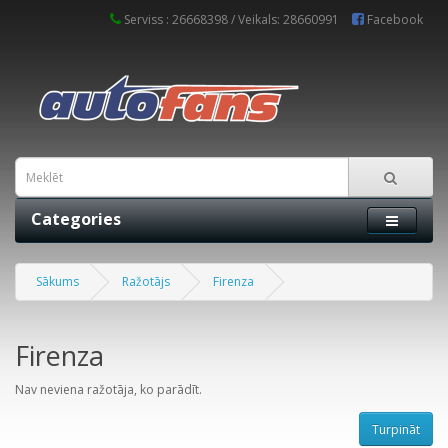
Serviss : 26668398 / Veikals: 28660991
Facebook
Categories
Sākums
Ražotājs
Firenza
Firenza
Nav neviena ražotāja, ko parādīt.
Turpināt