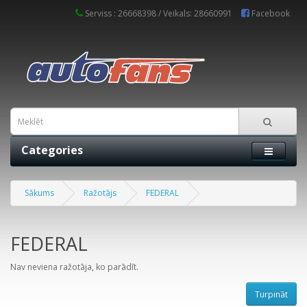
Serviss : 26668398 / Veikals: 28660991
Facebook
Categories
Sākums
Ražotājs
FEDERAL
FEDERAL
Nav neviena ražotāja, ko parādīt.
Turpināt