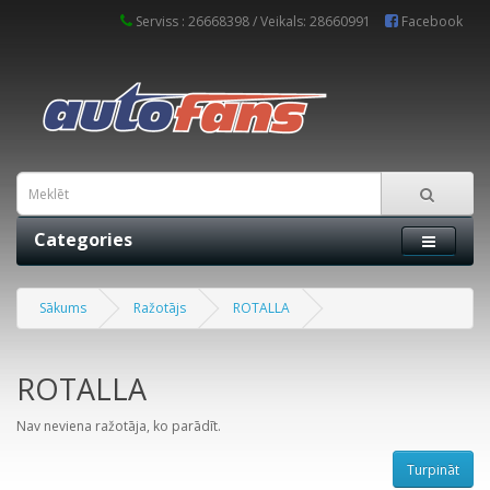
Serviss : 26668398 / Veikals: 28660991
Facebook
Categories
Sākums
Ražotājs
ROTALLA
ROTALLA
Nav neviena ražotāja, ko parādīt.
Turpināt