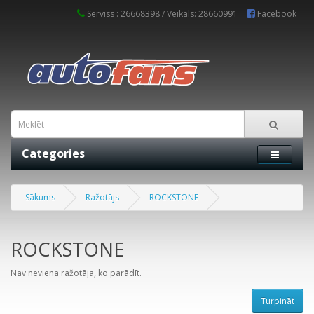
Serviss : 26668398 / Veikals: 28660991
Facebook
Categories
Sākums
Ražotājs
ROCKSTONE
ROCKSTONE
Nav neviena ražotāja, ko parādīt.
Turpināt