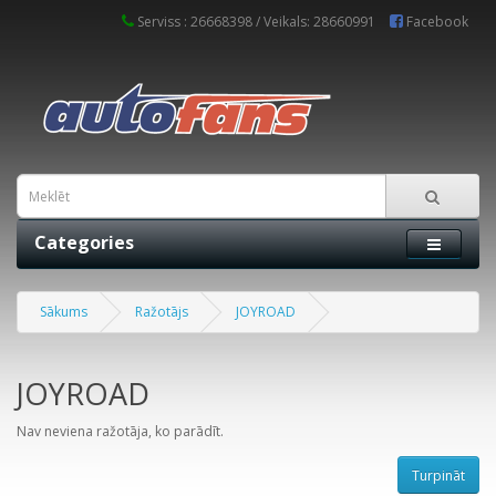
Serviss : 26668398 / Veikals: 28660991
Facebook
Categories
Sākums
Ražotājs
JOYROAD
JOYROAD
Nav neviena ražotāja, ko parādīt.
Turpināt