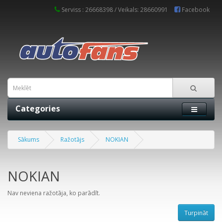
Serviss : 26668398 / Veikals: 28660991
Facebook
Categories
Sākums
Ražotājs
NOKIAN
NOKIAN
Nav neviena ražotāja, ko parādīt.
Turpināt