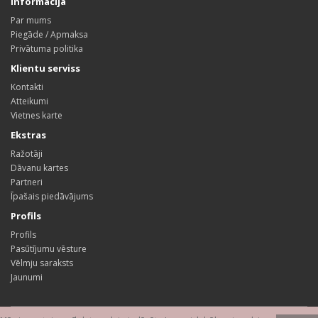
Informācija
Par mums
Piegāde / Apmaksa
Privātuma politika
Klientu serviss
Kontakti
Atteikumi
Vietnes karte
Ekstras
Ražotāji
Dāvanu kartes
Partneri
Īpašais piedāvājums
Profils
Profils
Pasūtījumu vēsture
Vēlmju saraksts
Jaunumi