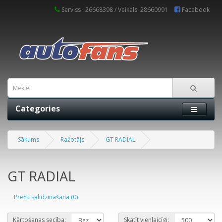
Serviss : 26668398 / Veikals: 28660991
Facebook
Categories
Sākums
Ražotājs
GT RADIAL
GT RADIAL
Preču salīdzināšana (0)
Kārtošanas secība:
Skatīt vienlaicīgi: