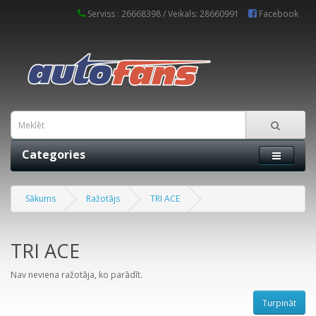
Serviss : 26668398 / Veikals: 28660991
Facebook
Categories
Sākums
Ražotājs
TRI ACE
TRI ACE
Nav neviena ražotāja, ko parādīt.
Turpināt