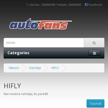
Serviss : 26668398 / Veikals: 28660991
Facebook
Categories
Sākums
Ražotājs
HIFLY
HIFLY
Nav neviena ražotāja, ko parādīt.
Turpināt