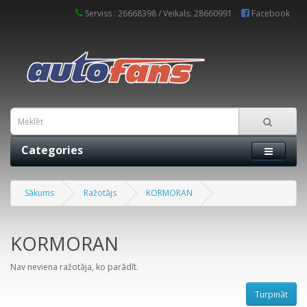
Serviss : 26668398 / Veikals: 28660991
Facebook
Categories
Sākums
Ražotājs
KORMORAN
KORMORAN
Nav neviena ražotāja, ko parādīt.
Turpināt