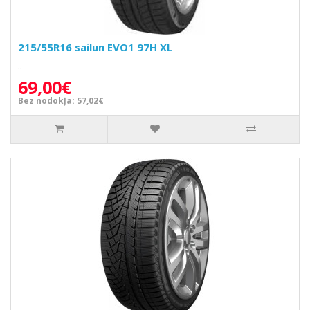
215/55R16 sailun EVO1 97H XL
..
69,00€
Bez nodokļa: 57,02€