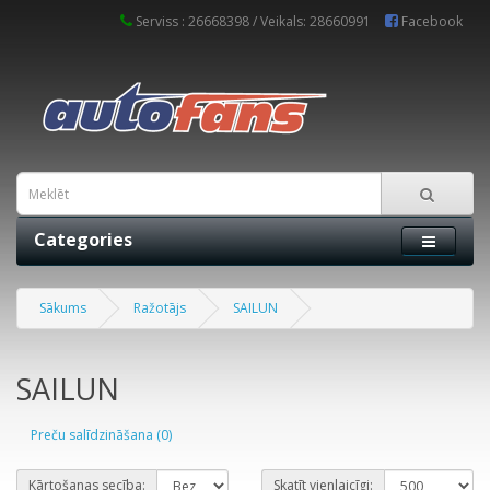
Serviss : 26668398 / Veikals: 28660991
Facebook
Categories
Sākums
Ražotājs
SAILUN
SAILUN
Preču salīdzināšana (0)
Kārtošanas secība:
Skatīt vienlaicīgi: