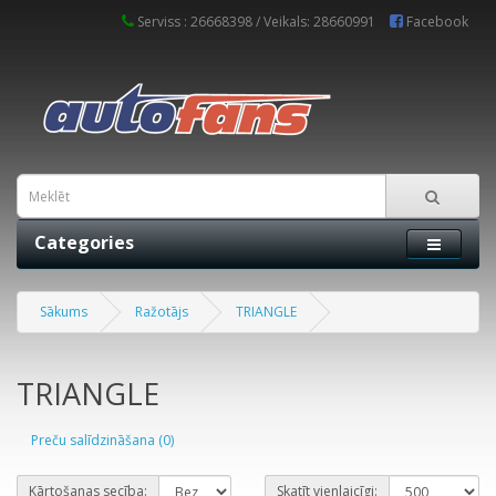
Serviss : 26668398 / Veikals: 28660991
Facebook
Categories
Sākums
Ražotājs
TRIANGLE
TRIANGLE
Preču salīdzināšana (0)
Kārtošanas secība:
Skatīt vienlaicīgi: