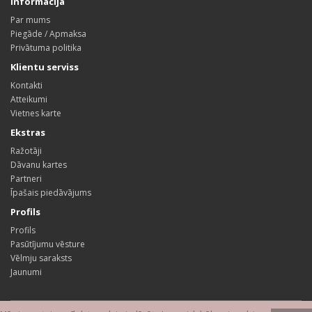
Informācija
Par mums
Piegāde / Apmaksa
Privātuma politika
Klientu serviss
Kontakti
Atteikumi
Vietnes karte
Ekstras
Ražotāji
Dāvanu kartes
Partneri
Īpašais piedāvājums
Profils
Profils
Pasūtījumu vēsture
Vēlmju saraksts
Jaunumi