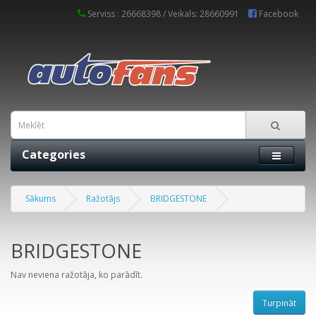
Serviss : 26668398 / Veikals: 28660991
Facebook
Categories
Sākums
Ražotājs
BRIDGESTONE
BRIDGESTONE
Nav neviena ražotāja, ko parādīt.
Turpināt