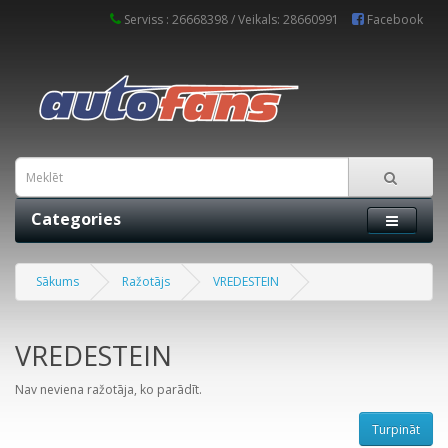
Serviss : 26668398 / Veikals: 28660991
Facebook
Categories
Sākums
Ražotājs
VREDESTEIN
VREDESTEIN
Nav neviena ražotāja, ko parādīt.
Turpināt