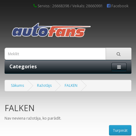
Serviss : 26668398 / Veikals: 28660991
Facebook
Categories
Sākums
Ražotājs
FALKEN
FALKEN
Nav neviena ražotāja, ko parādīt.
Turpināt