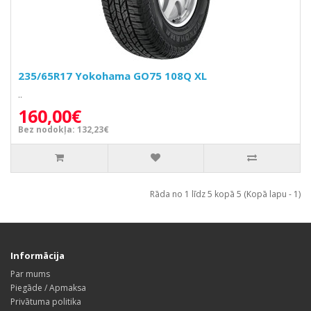
235/65R17 Yokohama GO75 108Q XL
..
160,00€
Bez nodokļa: 132,23€
Rāda no 1 līdz 5 kopā 5 (Kopā lapu - 1)
Informācija
Par mums
Piegāde / Apmaksa
Privātuma politika