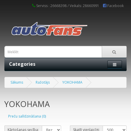
Serviss : 26668398 / Veikals: 28660991
Facebook
Categories
Sākums
Ražotājs
YOKOHAMA
YOKOHAMA
Preču salīdzināšana (0)
Kārtošanas secība:
Skatīt vienlaicīgi: