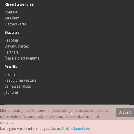
Klientu serviss
Kontakti
Atteikumi
Vietnes karte
Ekstras
Ražotāji
Dāvanu kartes
Partneri
Īpašais piedāvājums
Profils
Profils
Pasūtījumu vēsture
Vēlmju saraksts
Jaunumi
Mēs izmantojam sīkdatnes, lai piedāvātu Jums vislabāko pieredzi
Aizvert
Interneta veikala izstrāde
,
Hostings
JM Holding
mūsu vietnē. Turpinot pārlūkot vietni, jūs piekrītat izmantot
sīkfailus.
Lai iegūtu vairāk informācijas, lūdzu,
Noklikšķiniet šeit