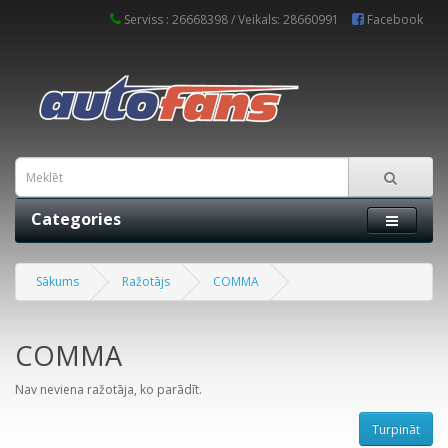
Serviss : 26668398 / Veikals: 28660991
Facebook
Categories
Sākums
Ražotājs
COMMA
COMMA
Nav neviena ražotāja, ko parādīt.
Turpināt