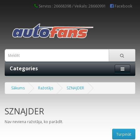
Serviss : 26668398 / Veikals: 28660991
Facebook
Categories
Sākums
Ražotājs
SZNAJDER
SZNAJDER
Nav neviena ražotāja, ko parādīt.
Turpināt