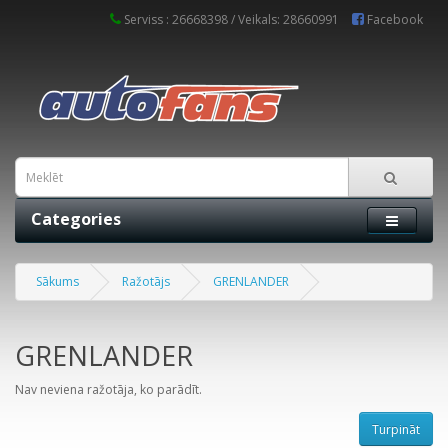
Serviss : 26668398 / Veikals: 28660991
Facebook
Categories
Sākums
Ražotājs
GRENLANDER
GRENLANDER
Nav neviena ražotāja, ko parādīt.
Turpināt