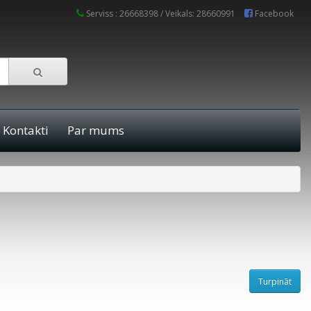
Serviss : 26668398 / Veikals: 28660991
Facebook
Kontakti
Par mums
Turpināt