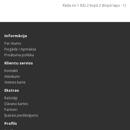
Rāda no 1 līdz 2 kopā 2 (Kopā lapu - 1)
Informācija
Par mums
Piegāde / Apmaksa
Privātuma politika
Klientu serviss
Kontakti
Atteikumi
Vietnes karte
Ekstras
Ražotāji
Dāvanu kartes
Partneri
Īpašais piedāvājums
Profils