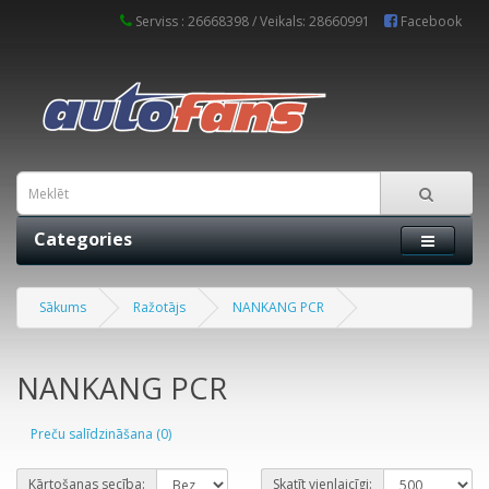
Serviss : 26668398 / Veikals: 28660991
Facebook
Categories
Sākums
Ražotājs
NANKANG PCR
NANKANG PCR
Preču salīdzināšana (0)
Kārtošanas secība:
Skatīt vienlaicīgi: