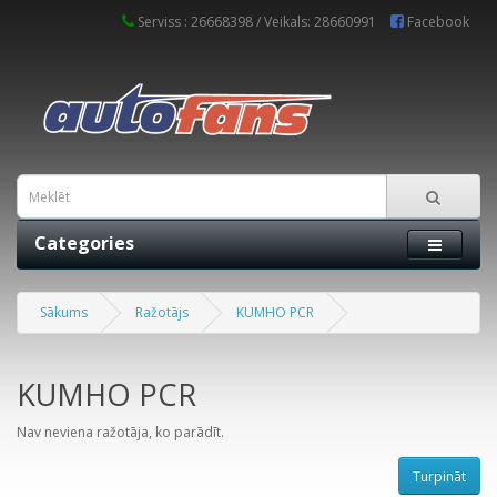
Serviss : 26668398 / Veikals: 28660991
Facebook
Categories
Sākums
Ražotājs
KUMHO PCR
KUMHO PCR
Nav neviena ražotāja, ko parādīt.
Turpināt