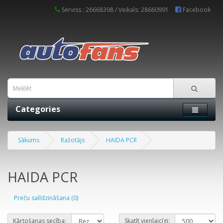
Serviss : 26668398 / Veikals: 28660991
Facebook
Categories
Sākums
Ražotājs
HAIDA PCR
HAIDA PCR
Preču salīdzināšana (0)
Kārtošanas secība:
Skatīt vienlaicīgi: