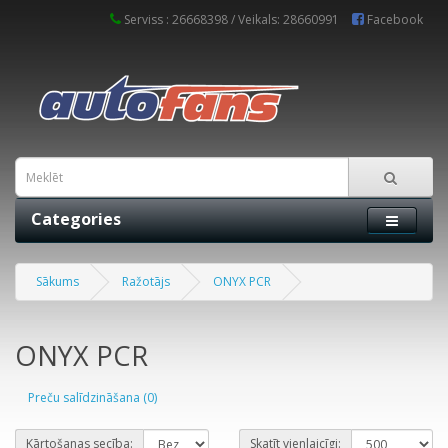
Serviss : 26668398 / Veikals: 28660991
Facebook
Categories
Sākums
Ražotājs
ONYX PCR
ONYX PCR
Preču salīdzināšana (0)
Kārtošanas secība:
Skatīt vienlaicīgi: