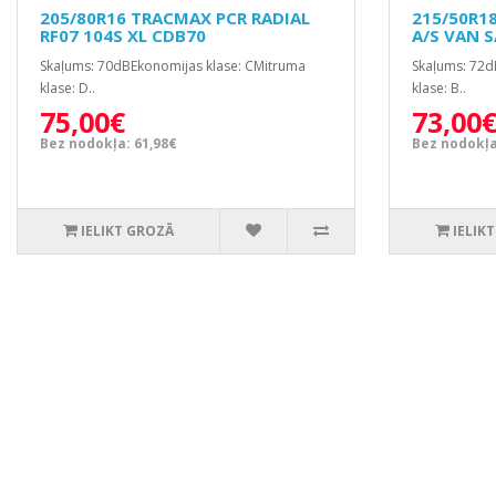
205/80R16 TRACMAX PCR RADIAL
215/50R1
RF07 104S XL CDB70
A/S VAN 
Skaļums: 70dBEkonomijas klase: CMitruma
Skaļums: 72d
klase: D..
klase: B..
75,00€
73,00
Bez nodokļa: 61,98€
Bez nodokļa
IELIKT GROZĀ
IELIK