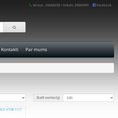
Serviss : 26668398 / Veikals: 28660991
Facebook
Kontakti
Par mums
Skatīt vienlaicīgi: