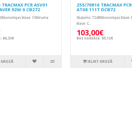
8 TRACMAX PCR ASV01
255/70R16 TRACMAX PCR 
SAVER 92W 0 CB272
AT08 111T DCB72
BEkonomijas klase: CMitruma
Skaļums: 72dBEkonomijas klase:
klase: C..
€
103,00€
: 60,33€
Bez nodokļa: 85,12€
T GROZĀ
IELIKT GROZĀ