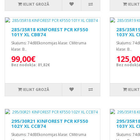
IELIKT GROZĀ
IELIK
285/35R18 KINFOREST PCR KF550
285/35R1
101Y XL CBB74
103Y XL 
Skaļums: 74dBEkonomijas klase: CMitruma
Skaļums: 74d
klase: B..
klase: B..
99,00€
125,0
Bez nodokļa: 81,82€
Bez nodokļa
IELIKT GROZĀ
IELIK
295/30R21 KINFOREST PCR KF550
295/35R1
102Y XL CCB74
103Y XL 
Skaļums: 74dBEkonomijas klase: CMitruma
Skaļums: 74d