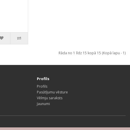
Rāda no 1 līdz 15 kopā 15 (Kopā lapu - 1)
Profils
Profils
Pasūtījumu vēsture
Vēlmju saraksts
Jaunumi