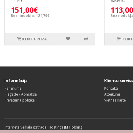
klase: C..
klase: B..
151,00€
113,0
Bez nodokļa: 124,79€
Bez nodokļa
IELIKT GROZĀ
IELIK
Informācija
Klientu servis
Par mums
Kontakti
Piegāde / Apmaksa
Atteikumi
Privātuma politika
Vietnes karte
Interneta veikala izstrāde
,
Hostings
JM Holding