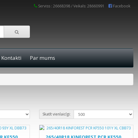
Serviss : 26668398 / Veikals: 28660991
Facebook
Kontakti
Par mums
Skatīt vienlaicīgi:
R KF550
265/40R18 KINFOREST PCR KF550