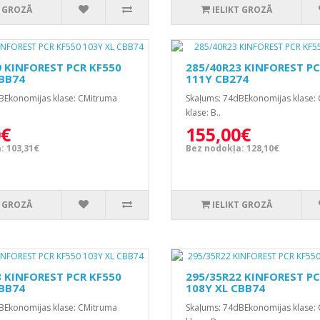
T GROZĀ
IELIKT GROZĀ
9 KINFOREST PCR KF550
285/40R23 KINFOREST PC
CBB74
111Y CB274
BEkonomijas klase: CMitruma
Skaļums: 74dBEkonomijas klase:
klase: B..
0€
155,00€
: 103,31€
Bez nodokļa: 128,10€
T GROZĀ
IELIKT GROZĀ
8 KINFOREST PCR KF550
295/35R22 KINFOREST PC
CBB74
108Y XL CBB74
BEkonomijas klase: CMitruma
Skaļums: 74dBEkonomijas klase: