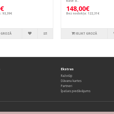
klase: B..
0€
148,00€
: 93,39€
Bez nodokļa: 122,31€
T GROZĀ
IELIKT GROZĀ
s
Ekstras
Ražotāji
Dāvanu kartes
Partneri
Īpašais piedāvājums