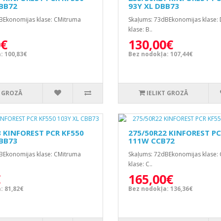
CBB72
93Y XL DBB73
BEkonomijas klase: CMitruma
Skaļums: 73dBEkonomijas klase:
klase: B..
0€
130,00€
: 100,83€
Bez nodokļa: 107,44€
T GROZĀ
IELIKT GROZĀ
8 KINFOREST PCR KF550
275/50R22 KINFOREST PC
CBB73
111W CCB72
BEkonomijas klase: CMitruma
Skaļums: 72dBEkonomijas klase:
klase: C..
€
165,00€
: 81,82€
Bez nodokļa: 136,36€