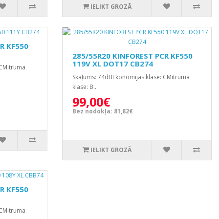
IELIKT GROZĀ
R KF550
285/55R20 KINFOREST PCR KF550
119V XL DOT17 CB274
 CMitruma
Skaļums: 74dBEkonomijas klase: CMitruma
klase: B..
99,00€
Bez nodokļa: 81,82€
IELIKT GROZĀ
R KF550
 CMitruma