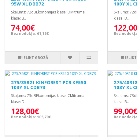
95W XL DBB72
100Y XL 
Skaļums: 72dBEkonomijas klase: DMitruma
Skaļums: 72d
klase: B..
klase: B..
74,00€
122,0
Bez nodokļa: 61,16€
Bez nodokļa
IELIKT GROZĀ
IELIK
275/35R21 KINFOREST PCR KF550
275/40R1
103Y XL CDB73
103Y XL 
Skaļums: 73dBEkonomijas klase: CMitruma
Skaļums: 73d
klase: D..
klase: B..
128,00€
99,00
Bez nodokļa: 105,79€
Bez nodokļa