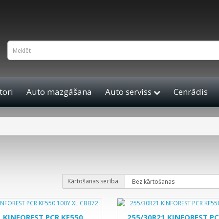
ori
Auto mazgāšana
Auto serviss
Cenrādis
Kārtošanas secība:
1 KINFOREST PCR KF550
255/30R21 KINFOREST PC