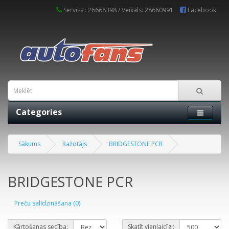
Serviss : 26668398 / Veikals: 28660991
Facebook
Categories
Sākums
Ražotājs
BRIDGESTONE PCR
BRIDGESTONE PCR
Preču salīdzināšana (0)
Kārtošanas secība:
Skatīt vienlaicīgi: