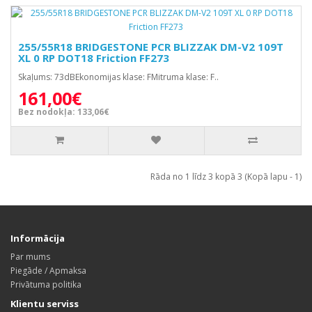
255/55R18 BRIDGESTONE PCR BLIZZAK DM-V2 109T
XL 0 RP DOT18 Friction FF273
Skaļums: 73dBEkonomijas klase: FMitruma klase: F..
161,00€
Bez nodokļa: 133,06€
Rāda no 1 līdz 3 kopā 3 (Kopā lapu - 1)
Informācija
Par mums
Piegāde / Apmaksa
Privātuma politika
Klientu serviss