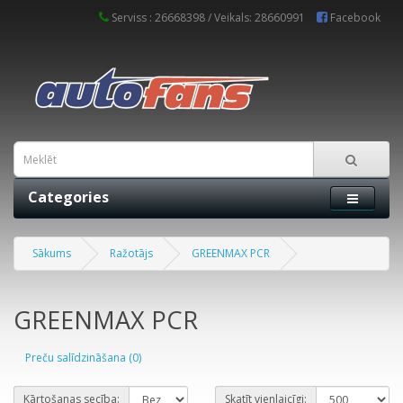
Serviss : 26668398 / Veikals: 28660991
Facebook
Categories
Sākums
Ražotājs
GREENMAX PCR
GREENMAX PCR
Preču salīdzināšana (0)
Kārtošanas secība:
Skatīt vienlaicīgi: