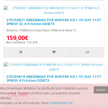
275/50R21 GREENMAX PCR WINTER ICE I-15 SUV 113T
3PMSF XL 0 Friction DDB73
Skaļums: 73dBEkonomijas klase: DMitruma klase: D..
159,00€
Bez nodokļa: 131,41€
275/55R19 GREENMAX PCR WINTER ICE I-15 SUV 111T
3PMSF 0 Friction DDB73
Skaļums: 73dBEkonomijas klase: DMitruma klase: D..
Mēs izmantojam sīkdatnes, lai piedāvātu Jums vislabāko pieredzi
Aizvert
138,00€
mūsu vietnē. Turpinot pārlūkot vietni, jūs piekrītat izmantot
sīkfailus.
Bez nodokļa: 114,05€
Lai iegūtu vairāk informācijas, lūdzu,
Noklikšķiniet šeit