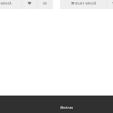
T GROZĀ
IELIKT GROZĀ
s
Ekstras