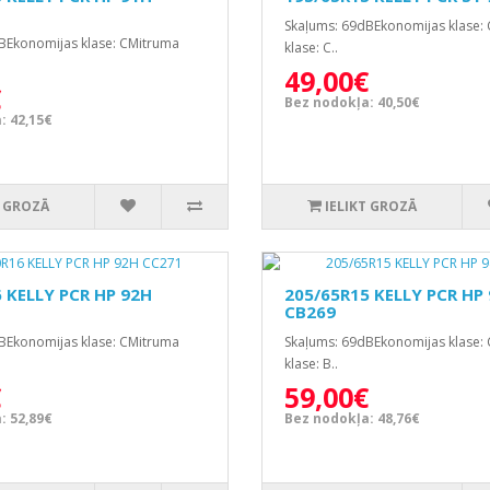
Skaļums: 69dBEkonomijas klase:
BEkonomijas klase: CMitruma
klase: C..
49,00€
€
Bez nodokļa: 40,50€
: 42,15€
T GROZĀ
IELIKT GROZĀ
 KELLY PCR HP 92H
205/65R15 KELLY PCR HP
CB269
BEkonomijas klase: CMitruma
Skaļums: 69dBEkonomijas klase:
klase: B..
€
59,00€
: 52,89€
Bez nodokļa: 48,76€