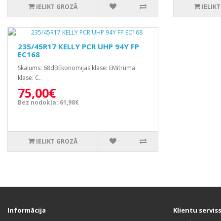
IELIKT GROZĀ
IELIK
235/45R17 KELLY PCR UHP 94Y FP
EC168
Skaļums: 68dBEkonomijas klase: EMitruma
klase: C..
75,00€
Bez nodokļa: 61,98€
IELIKT GROZĀ
Informācija
Klientu servis