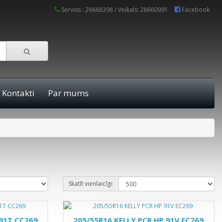
Serviss : 26668398 / Veikals: 28660991
Facebook
Kontakti
Par mums
Skatīt vienlaicīgi:
 91T CC269
205/55R16 KELLY PCR HP 91V EC269