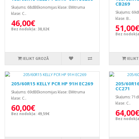
CB269
Skaļums: 68dBEkonomijas klase: EMitruma
Skaļums: 69d
klase: C..
klase: B..
46,00€
51,00
Bez nodokļa: 38,02€
Bez nodokļa
IELIKT GROZĀ
IELIK
205/60R15 KELLY PCR HP 91H EC269
205/60R16
CC271
Skaļums: 69dBEkonomijas klase: EMitruma
Skaļums: 71d
klase: C..
klase: C..
60,00€
64,00
Bez nodokļa: 49,59€
Bez nodokļa