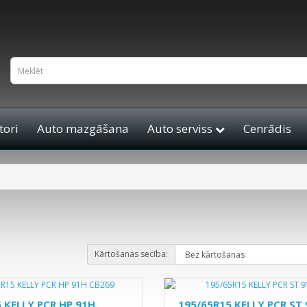
ori
Auto mazgāšana
Auto serviss
Cenrādis
Kārtošanas secība:
 KELLY PCR HP 91H
195/65R15 KELLY PCR ST