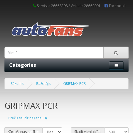
Serviss : 26668398 / Veikals: 28660991
Facebook
Categories
Sākums
Ražotājs
GRIPMAX PCR
GRIPMAX PCR
Preču salīdzināšana (0)
Kārtošanas secība:
Skatīt vienlaicīgi: