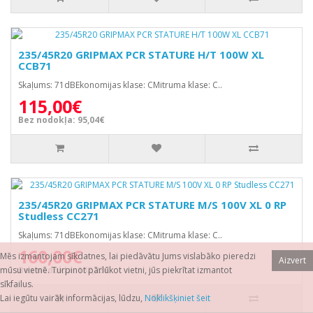
235/45R20 GRIPMAX PCR STATURE H/T 100W XL
CCB71
Skaļums: 71dBEkonomijas klase: CMitruma klase: C..
115,00€
Bez nodokļa: 95,04€
235/45R20 GRIPMAX PCR STATURE M/S 100V XL 0 RP
Studless CC271
Skaļums: 71dBEkonomijas klase: CMitruma klase: C..
160,00€
Mēs izmantojam sīkdatnes, lai piedāvātu Jums vislabāko pieredzi
Aizvert
mūsu vietnē. Turpinot pārlūkot vietni, jūs piekrītat izmantot
Bez nodokļa: 132,23€
sīkfailus.
Lai iegūtu vairāk informācijas, lūdzu,
Noklikšķiniet šeit