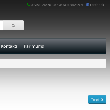
Serviss : 26668398 / Veikals: 28660991
Facebook
Kontakti
Par mums
Turpināt