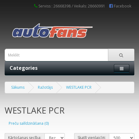
Serviss : 26668398 / Veikals: 28660991
Facebook
Categories
Sākums
Ražotājs
WESTLAKE PCR
WESTLAKE PCR
Preču salīdzināšana (0)
Kārtošanas secība:
Skatīt vienlaicīgi: