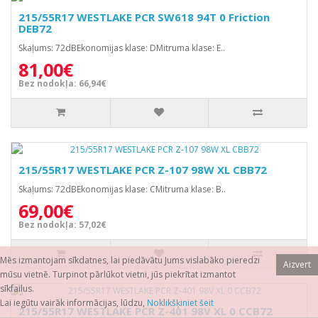
215/55R17 WESTLAKE PCR SW618 94T 0 Friction
DEB72
Skaļums: 72dBEkonomijas klase: DMitruma klase: E..
81,00€
Bez nodokļa: 66,94€
215/55R17 WESTLAKE PCR Z-107 98W XL CBB72
Skaļums: 72dBEkonomijas klase: CMitruma klase: B..
69,00€
Bez nodokļa: 57,02€
Mēs izmantojam sīkdatnes, lai piedāvātu Jums vislabāko pieredzi
Aizvert
mūsu vietnē. Turpinot pārlūkot vietni, jūs piekrītat izmantot
sīkfailus.
Lai iegūtu vairāk informācijas, lūdzu,
Noklikšķiniet šeit
215/55R17 WESTLAKE PCR Z-401 98V XL 0 CCB72