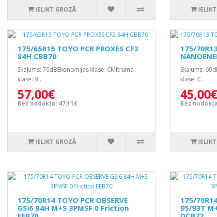
IELIKT GROZĀ
IELIK
175/65R15 TOYO PCR PROXES CF2
175/70R1
84H CBB70
NANOENER
Skaļums: 70dBEkonomijas klase: CMitruma
Skaļums: 69d
klase: B..
klase: C..
57,00€
45,00
Bez nodokļa: 47,11€
Bez nodokļa
IELIKT GROZĀ
IELIK
175/70R14 TOYO PCR OBSERVE
175/70R1
GSi6 84H M+S 3PMSF 0 Friction
95/93T M+
EEB70
DCB72