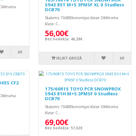
S943 85T M+S 3PMSF XL 0 Studless
 CMitruma
DCB70
Skaļums: 70dBEkonomijas klase: DMitruma
klase: C..
56,00€
Bez nodokļa: 46,28€
IELIKT GROZĀ
OXES CF2
175/60R15 TOYO PCR SNOWPROX
S943 81H M+S 3PMSF 0 Studless
 CMitruma
DCB70
Skaļums: 70dBEkonomijas klase: DMitruma
klase: C..
69,00€
Bez nodokļa: 57,02€