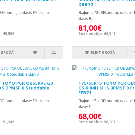
DBB72
BEkonomijas klase: EMitruma
Skaļums: 72dBEkonomijas klase:
klase: B..
€
81,00€
: 49,59€
Bez nodokļa: 66,94€
T GROZĀ
IELIKT GROZĀ
5 TOYO PCR OBSERVE G3
175/65R15 TOYO PCR OB
+S 3PMSF 0 Studdable
GSi6 84H M+S 3PMSF 0 Fr
EEB71
BEkonomijas klase: EMitruma
Skaļums: 71dBEkonomijas klase:
klase: E..
€
68,00€
: 51,24€
Bez nodokļa: 56,20€