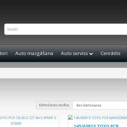
ori
Auto mazgāšana
Auto serviss
Cenrādis
Kārtošanas secība:
145/65R15 TOYO PCR