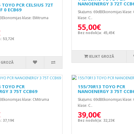
NANOENERGY 3 72T CCB
5 TOYO PCR CELSIUS 72T
F 0 ECB69
Skaļums: 69dBEkonomijas klase:
BEkonomijas klase: EMitruma
klase: C..
55,00€
€
Bez nodokļa: 45,45€
: 53,72€
IELIKT GROZĀ
T GROZĀ
4 TOYO PCR
155/70R13 TOYO PCR
GY 3 75T CCB69
NANOENERGY 3 75T CCB
BEkonomijas klase: CMitruma
Skaļums: 69dBEkonomijas klase:
klase: C..
€
39,00€
: 37,19€
Bez nodokļa: 32,23€