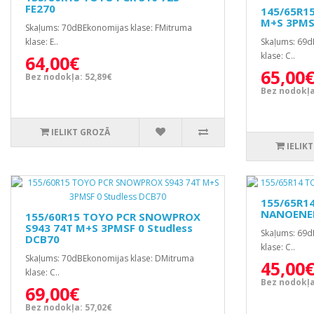
FE270
145/65R1
M+S 3PMS
Skaļums: 70dBEkonomijas klase: FMitruma
klase: E..
Skaļums: 69d
klase: C..
64,00€
65,00
Bez nodokļa: 52,89€
Bez nodokļa
IELIKT GROZĀ
IELIK
155/65R1
NANOENER
155/60R15 TOYO PCR SNOWPROX
S943 74T M+S 3PMSF 0 Studless
Skaļums: 69d
DCB70
klase: C..
Skaļums: 70dBEkonomijas klase: DMitruma
45,00
klase: C..
Bez nodokļa
69,00€
Bez nodokļa: 57,02€