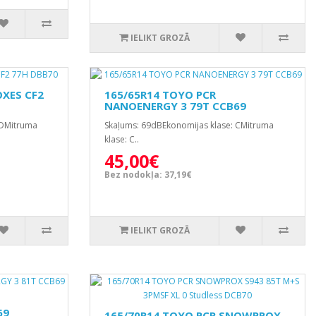
IELIKT GROZĀ
OXES CF2
165/65R14 TOYO PCR
NANOENERGY 3 79T CCB69
 DMitruma
Skaļums: 69dBEkonomijas klase: CMitruma
klase: C..
45,00€
Bez nodokļa: 37,19€
IELIKT GROZĀ
69
165/70R14 TOYO PCR SNOWPROX