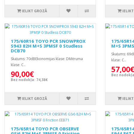
IELIKT GROZĀ
IELIK
175/60R16 TOYO PCR SNOWPROX
175/65R1
S943 82H M+S 3PMSF 0 Studless
M+S 3PMS
DCB70
Skaļums: 69d
Skaļums: 70dBEkonomijas klase: DMitruma
klase: C..
klase: C..
57,00
90,00€
Bez nodokļa
Bez nodokļa: 74,38€
IELIKT GROZĀ
IELIK
175/65R14 TOYO PCR OBSERVE
175/65R1
GSi6 82H M+S 3PMSF 0 Friction
S944 86T 