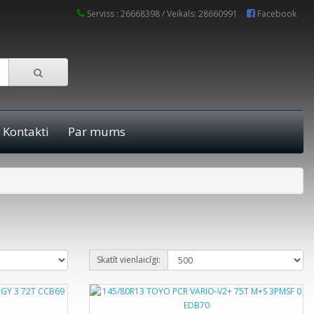
Serviss : 26668398 / Veikals: 28660991
Facebook
Kontakti
Par mums
Skatīt vienlaicīgi: