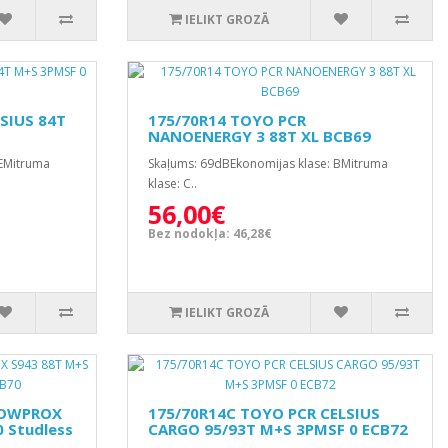
IELIKT GROZĀ
SIUS 84T
175/70R14 TOYO PCR
NANOENERGY 3 88T XL BCB69
 EMitruma
Skaļums: 69dBEkonomijas klase: BMitruma
klase: C..
56,00€
Bez nodokļa: 46,28€
IELIKT GROZĀ
NOWPROX
175/70R14C TOYO PCR CELSIUS
 Studless
CARGO 95/93T M+S 3PMSF 0 ECB72