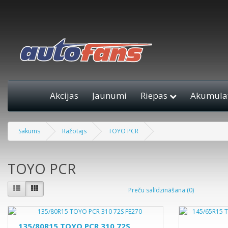
Akcijas
Jaunumi
Riepas
Akumulat
Sākums
Ražotājs
TOYO PCR
TOYO PCR
Preču salīdzināšana (0)
135/80R15 TOYO PCR 310 72S