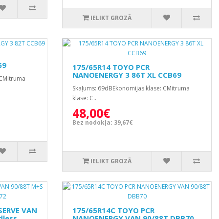
IELIKT GROZĀ
69
175/65R14 TOYO PCR
NANOENERGY 3 86T XL CCB69
 CMitruma
Skaļums: 69dBEkonomijas klase: CMitruma
klase: C..
48,00€
Bez nodokļa: 39,67€
IELIKT GROZĀ
SERVE VAN
175/65R14C TOYO PCR
dless
NANOENERGY VAN 90/88T DBB70