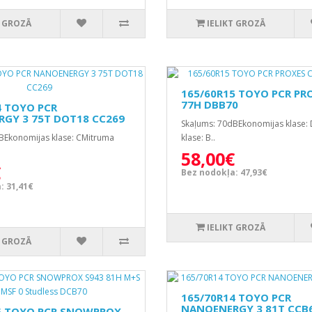
T GROZĀ
IELIKT GROZĀ
165/60R15 TOYO PCR PR
77H DBB70
4 TOYO PCR
GY 3 75T DOT18 CC269
Skaļums: 70dBEkonomijas klase:
BEkonomijas klase: CMitruma
klase: B..
58,00€
€
Bez nodokļa: 47,93€
: 31,41€
IELIKT GROZĀ
T GROZĀ
165/70R14 TOYO PCR
NANOENERGY 3 81T CCB
5 TOYO PCR SNOWPROX