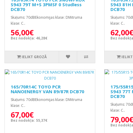
S943 79T M+S 3PMSF 0 Studless
S943 81H 
DCB70
DCB70
Skaļums: 70dBEkonomijas klase: DMitruma
Skaļums: 70d
klase: C..
klase: C..
56,00€
62,00
Bez nodokļa: 46,28€
Bez nodokļa
IELIKT GROZĀ
IELIK
165/70R14C TOYO PCR
175/55R1
NANOENERGY VAN 89/87R DCB70
S943 77T 
DCB70
Skaļums: 70dBEkonomijas klase: DMitruma
Skaļums: 70d
klase: C..
klase: C..
67,00€
79,00
Bez nodokļa: 55,37€
Bez nodokļa