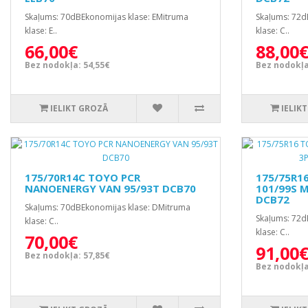
Skaļums: 70dBEkonomijas klase: EMitruma
Skaļums: 72d
klase: E..
klase: C..
66,00€
88,00
Bez nodokļa: 54,55€
Bez nodokļa
IELIKT GROZĀ
IELIK
175/70R14C TOYO PCR
175/75R1
NANOENERGY VAN 95/93T DCB70
101/99S M
DCB72
Skaļums: 70dBEkonomijas klase: DMitruma
Skaļums: 72d
klase: C..
klase: C..
70,00€
91,00
Bez nodokļa: 57,85€
Bez nodokļa