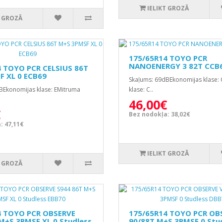
IELIKT GROZĀ
T GROZĀ
175/65R14 TOYO PCR
NANOENERGY 3 82T CCB
4 TOYO PCR CELSIUS 86T
F XL 0 ECB69
Skaļums: 69dBEkonomijas klase:
BEkonomijas klase: EMitruma
klase: C..
46,00€
€
Bez nodokļa: 38,02€
: 47,11€
IELIKT GROZĀ
T GROZĀ
4 TOYO PCR OBSERVE
175/65R14 TOYO PCR OB
M+S 3PMSF XL 0 Studless
90/88T M+S 3PMSF 0 Stu