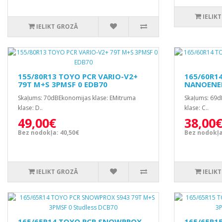
IELIK
IELIKT GROZĀ
155/80R13 TOYO PCR VARIO-V2+
165/60R1
79T M+S 3PMSF 0 EDB70
NANOENER
Skaļums: 70dBEkonomijas klase: EMitruma
Skaļums: 69d
klase: D..
klase: C..
49,00€
38,00
Bez nodokļa: 40,50€
Bez nodokļa
IELIKT GROZĀ
IELIK
165/65R14 TOYO PCR SNOWPROX
165/65R1