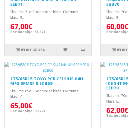
EEB71
EBB70
Skaļums: 71dBEkonomijas klase: EMitruma
Skaļums: 70d
klase: E..
klase: B..
67,00€
60,00
Bez nodokļa: 55,37€
Bez nodokļa
IELIKT GROZĀ
IELIK
175/65R15 TOYO PCR CELSIUS 84H
175/65R1
M+S 3PMSF 0 ECB69
ICE 84T M
EEB70
Skaļums: 69dBEkonomijas klase: EMitruma
Skaļums: 70d
klase: C..
klase: E..
65,00€
62,00
Bez nodokļa: 53,72€
Bez nodokļa