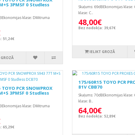
M+S 3PMSF 0 Studless
Skaļums: 69dBEkonomijas klase:
klase: C..
BEkonomijas klase: DMitruma
48,00€
Bez nodokļa: 39,67€
€
: 51,24€
IELIKT GROZĀ
T GROZĀ
175/60R15 TOYO PCR PR
81V CBB70
5 TOYO PCR SNOWPROX
M+S 3PMSF 0 Studless
Skaļums: 70dBEkonomijas klase:
klase: B..
BEkonomijas klase: DMitruma
64,00€
Bez nodokļa: 52,89€
€
: 65,29€