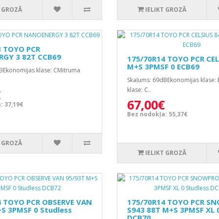
T GROZĀ
IELIKT GROZĀ
3 TOYO PCR
GY 3 82T CCB69
175/70R14 TOYO PCR CEL
M+S 3PMSF 0 ECB69
BEkonomijas klase: CMitruma
Skaļums: 69dBEkonomijas klase:
klase: C..
€
67,00€
: 37,19€
Bez nodokļa: 55,37€
T GROZĀ
IELIKT GROZĀ
4 TOYO PCR OBSERVE VAN
175/70R14 TOYO PCR S
S 3PMSF 0 Studless
S943 88T M+S 3PMSF XL 0
DCB70