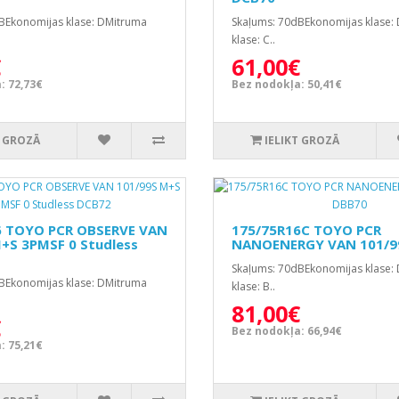
BEkonomijas klase: DMitruma
Skaļums: 70dBEkonomijas klase:
klase: C..
€
61,00€
: 72,73€
Bez nodokļa: 50,41€
T GROZĀ
IELIKT GROZĀ
6 TOYO PCR OBSERVE VAN
175/75R16C TOYO PCR
+S 3PMSF 0 Studless
NANOENERGY VAN 101/9
Skaļums: 70dBEkonomijas klase:
BEkonomijas klase: DMitruma
klase: B..
81,00€
€
Bez nodokļa: 66,94€
: 75,21€