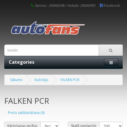
Serviss : 26668398 / Veikals: 28660991
Facebook
Categories
Sākums
Ražotājs
FALKEN PCR
FALKEN PCR
Preču salīdzināšana (0)
Kārtošanas secība:
Skatīt vienlaicīgi: