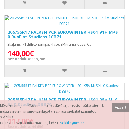
205/55R17 FALKEN PCR EUROWINTER HS01 91H M+S
0 RunFlat Studless ECB71
Skaļums: 71dBEkonomijas klase: EMitruma klase: C..
140,00€
Bez nodokļa: 115,70€
205/55R17 FALKEN PCR EUROWINTER HS01 95V M+S
XL 0 Studless DBB70
Mēs izmantojam sīkdatnes, lai piedāvātu Jums vislabāko pieredzi
Aizvert
mūsu vietnē. Turpinot pārlūkot vietni, jūs piekrītat izmantot
Skaļums: 70dBEkonomijas klase: DMitruma klase: B..
sīkfailus.
117,00€
Lai iegūtu vairāk informācijas, lūdzu,
Noklikšķiniet šeit
Bez nodokļa: 96,69€