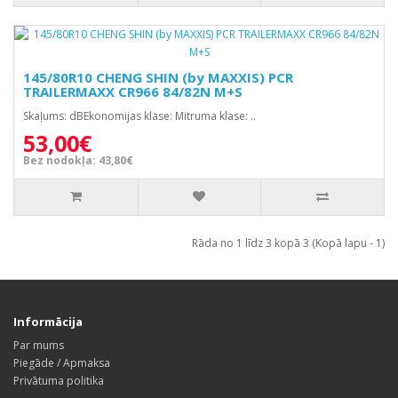
145/80R10 CHENG SHIN (by MAXXIS) PCR
TRAILERMAXX CR966 84/82N M+S
Skaļums: dBEkonomijas klase: Mitruma klase: ..
53,00€
Bez nodokļa: 43,80€
Rāda no 1 līdz 3 kopā 3 (Kopā lapu - 1)
Informācija
Par mums
Piegāde / Apmaksa
Privātuma politika