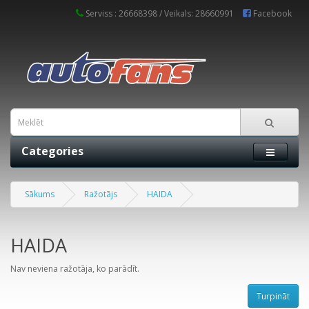
Serviss : 26668398 / Veikals: 28660991
Facebook
Categories
Sākums
Ražotājs
HAIDA
HAIDA
Nav neviena ražotāja, ko parādīt.
Turpināt