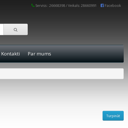
Serviss : 26668398 / Veikals: 28660991
Facebook
Kontakti
Par mums
Turpināt