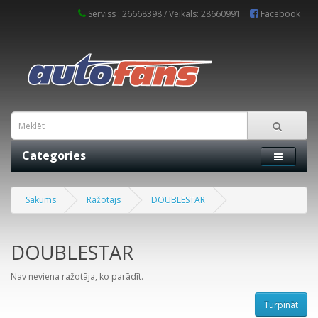
Serviss : 26668398 / Veikals: 28660991
Facebook
Categories
Sākums
Ražotājs
DOUBLESTAR
DOUBLESTAR
Nav neviena ražotāja, ko parādīt.
Turpināt