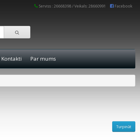
Serviss : 26668398 / Veikals: 28660991
Facebook
Kontakti
Par mums
Turpināt