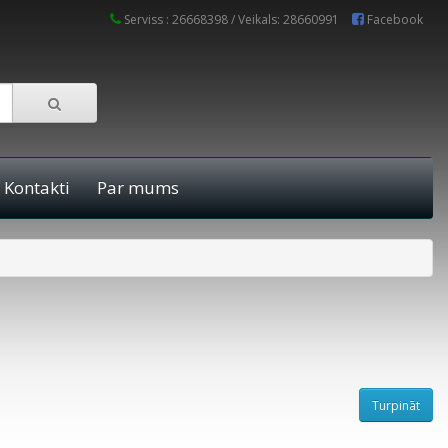
Serviss : 26668398 / Veikals: 28660991
Facebook
Kontakti
Par mums
Turpināt