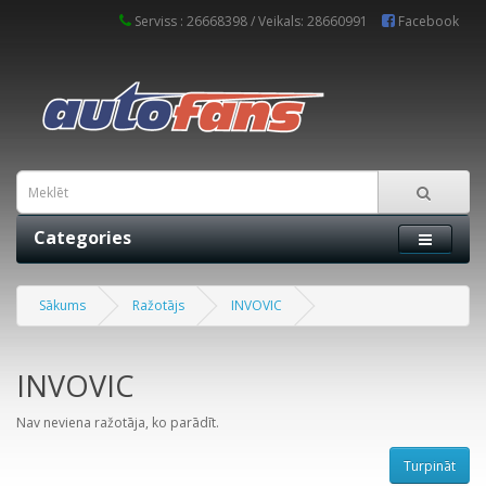
Serviss : 26668398 / Veikals: 28660991
Facebook
Categories
Sākums
Ražotājs
INVOVIC
INVOVIC
Nav neviena ražotāja, ko parādīt.
Turpināt