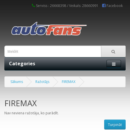
Serviss : 26668398 / Veikals: 28660991
Facebook
Categories
Sākums
Ražotājs
FIREMAX
FIREMAX
Nav neviena ražotāja, ko parādīt.
Turpināt