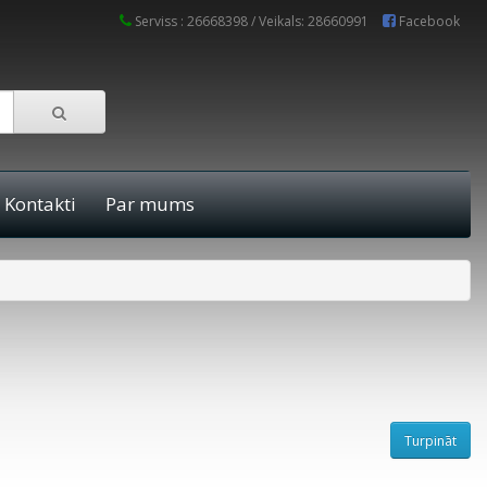
Serviss : 26668398 / Veikals: 28660991
Facebook
Kontakti
Par mums
Turpināt