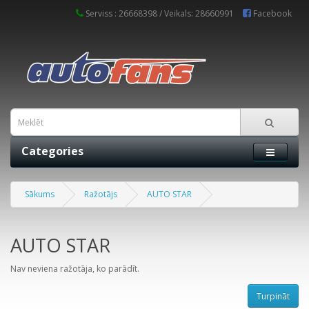
Serviss : 26668398 / Veikals: 28660991
Facebook
Categories
Sākums
Ražotājs
AUTO STAR
AUTO STAR
Nav neviena ražotāja, ko parādīt.
Turpināt