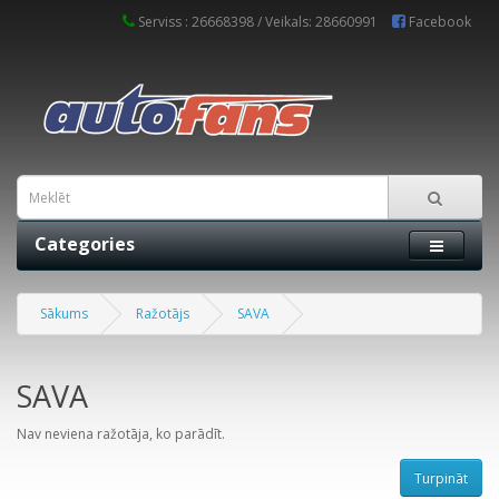
Serviss : 26668398 / Veikals: 28660991
Facebook
Categories
Sākums
Ražotājs
SAVA
SAVA
Nav neviena ražotāja, ko parādīt.
Turpināt