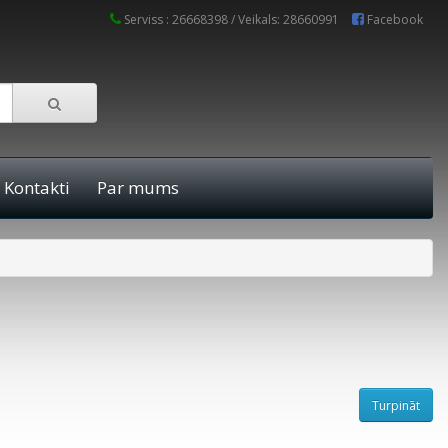
Serviss : 26668398 / Veikals: 28660991
Facebook
Kontakti
Par mums
Turpināt